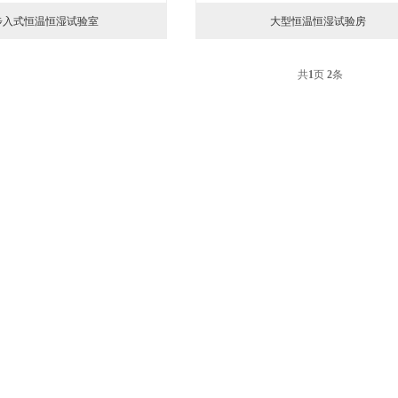
步入式恒温恒湿试验室
大型恒温恒湿试验房
共
1
页
2
条