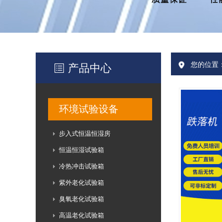
您的位置
产品中心
环境试验设备
步入式恒温恒湿房
恒温恒湿试验箱
冷热冲击试验箱
紫外老化试验箱
臭氧老化试验箱
高温老化试验箱