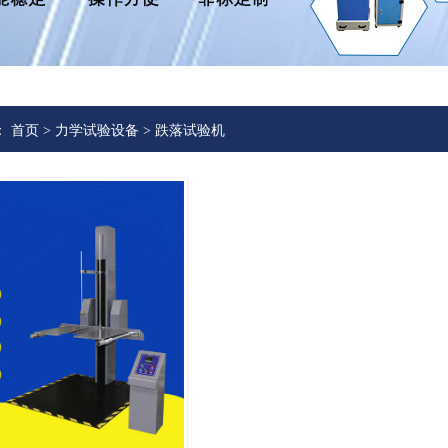
：
首页
>
力学试验设备
>
跌落试验机