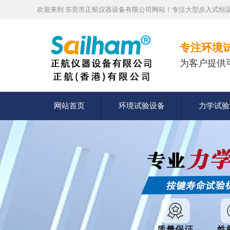
欢迎来到 东莞市正航仪器设备有限公司网站！专注大型步入式恒温
专注环境
为客户提供
网站首页
环境试验设备
力学试验