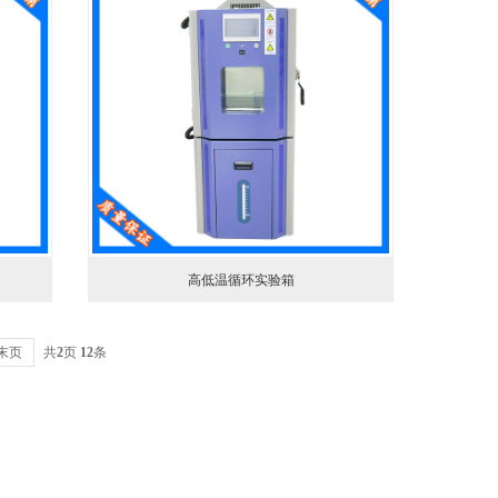
高低温循环实验箱
末页
共
2
页
12
条