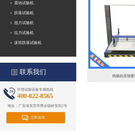
震动试验机
跌落试验机
扭力试验机
拉力试验机
滚筒跌落试验机
联系我们
纸箱抗压强度
环境试验设备专属热线
400-822-8565
地址：广东省东莞市寮步镇岭安街2号
立即咨询