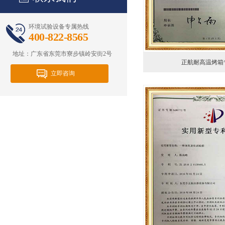
环境试验设备专属热线
400-822-8565
地址：广东省东莞市寮步镇岭安街2号
正航耐高温烤箱
立即咨询