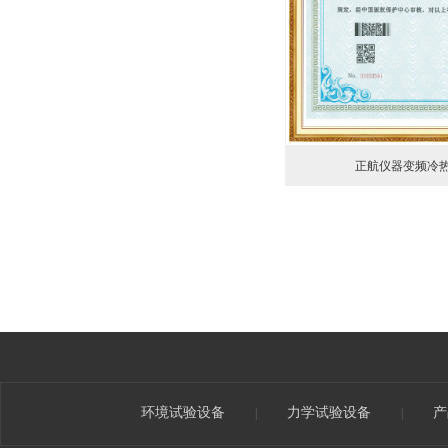
正航仪器变频冷
环境试验设备
力学试验设备
产
|
|