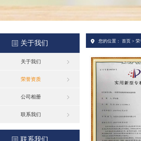
您的位置：
首页
>
荣
关于我们
关于我们
荣誉资质
公司相册
联系我们
联系我们