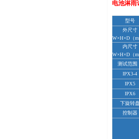
电池淋雨
型号
外尺寸
W×H×D（
内尺寸
W×H×D（
测试范围
IPX3-4
IPX5
IPX6
下旋转
控制器