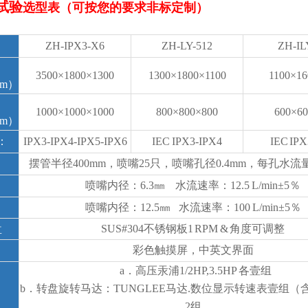
试验
选型表（可按您的要求非标定制）
ZH-IPX3-X6
ZH-LY-512
ZH-IL
3500×1800×1300
1300×1800×1100
1100×16
mm）
1000×1000×1000
800×800×800
600×60
mm）
：
IPX3-IPX4-IPX5-IPX6
IEC IPX3-IPX4
IEC IPX
摆管半径
400mm，喷嘴25只，喷嘴孔径0.4mm，每孔水流量0.
喷嘴内径：
6.3㎜ 水流速率：12.5 L/min±5％
喷嘴内径：
12.5㎜ 水流速率：100 L/min±5％
盘
SUS#304不锈钢板1 RPM & 角度可调整
彩色触摸屏，中英文界面
a．高压汞浦1/2HP,3.5HP 各壹组
b．转盘旋转马达：TUNGLEE马达.数位显示转速表壹组（
2组