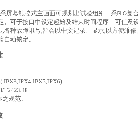
采屏幕触控式主画面可规划出试验组别，采
复
PLO
定。可于接口中设定起始及结束时间程序，可任意
现各种故障讯号
皆会以中文记录、显示
以方便维修
,
,
脑自动锁定。
准
 IPX3,IPX4,IPX5,IPX6)
/T2423.38
际之规范。
数