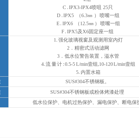
C . IPX3-IPX4喷咀 25只
D . IPX5 （6.3㎜ ） 喷嘴一组
E . IPX6 （12.5㎜ ） 喷嘴一组
F . IPX5及X6固定座一组
1. 强化玻璃视窗及观测用室内灯
2．精密式活动滤网
3．低水位警告装置，溢水管
4. 流 量 计 : 0.5-5 L/min壹组,10-120 L/min壹组
5. 内置水箱
质
SUS#304不锈钢板。
质
SUS#304不锈钢板或粉体烤漆处理
低水位保护、电机过热保护、漏电保护、断电保