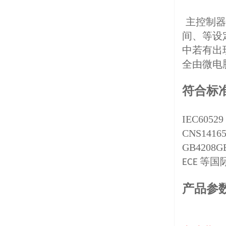
主控制器
间、等设
中若有出
全由微电
符合标
IEC60529
CNS14165(
GB4208GB
等国
ECE
产品参