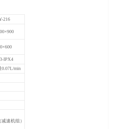
Y-216
00×900
0×600
3-IPX4
07L/min
含减速机组）