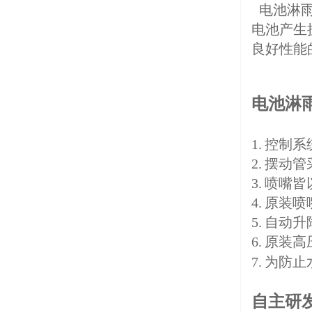
电池淋雨
电池产生
良好性能
电池淋
1. 控
2. 摆
3. 喷
4. 原
5. 自动
6. 原
7. 为
自主研