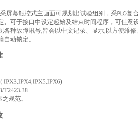
采屏幕触控式主画面可规划出试验组别，采
复
PLO
定。可于接口中设定起始及结束时间程序，可任意
现各种故障讯号
皆会以中文记录、显示
以方便维修
,
,
脑自动锁定。
准
 IPX3,IPX4,IPX5,IPX6)
/T2423.38
际之规范。
数