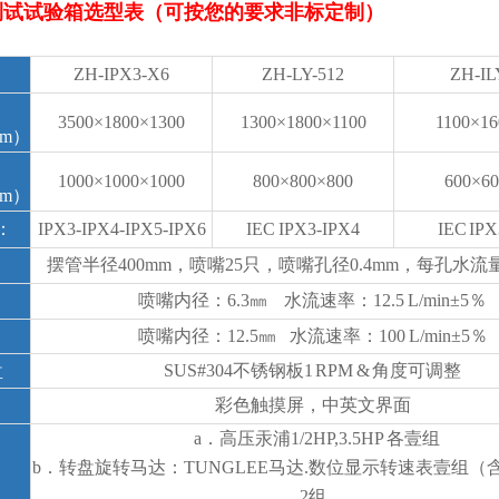
测试试验箱选型表（可按您的要求非标定制）
ZH-IPX3-X6
ZH-LY-512
ZH-IL
3500×1800×1300
1300×1800×1100
1100×16
mm）
1000×1000×1000
800×800×800
600×60
mm）
：
IPX3-IPX4-IPX5-IPX6
IEC IPX3-IPX4
IEC IPX
摆管半径
400mm，喷嘴25只，喷嘴孔径0.4mm，每孔水流量0.
喷嘴内径：
6.3㎜ 水流速率：12.5 L/min±5％
喷嘴内径：
12.5㎜ 水流速率：100 L/min±5％
盘
SUS#304不锈钢板1 RPM & 角度可调整
彩色触摸屏，中英文界面
a．高压汞浦1/2HP,3.5HP 各壹组
b．转盘旋转马达：TUNGLEE马达.数位显示转速表壹组（
2组