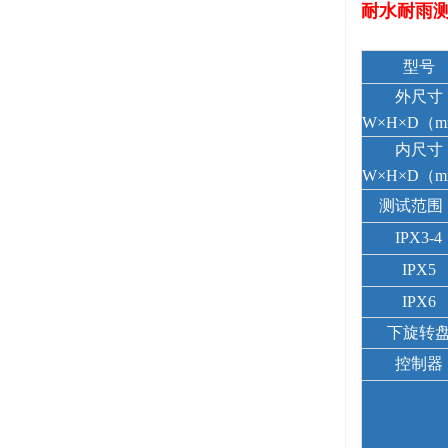
耐水耐雨
型号
外尺寸
W×H×D（
内尺寸
W×H×D（
测试范围
IPX3-4
IPX5
IPX6
下旋转
控制器