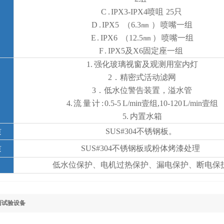
C . IPX3-IPX4喷咀 25只
D . IPX5 （6.3㎜ ） 喷嘴一组
E . IPX6 （12.5㎜ ） 喷嘴一组
F . IPX5及X6固定座一组
1. 强化玻璃视窗及观测用室内灯
2．精密式活动滤网
3．低水位警告装置，溢水管
4. 流 量 计 : 0.5-5 L/min壹组,10-120 L/min壹组
5. 内置水箱
质
SUS#304不锈钢板。
质
SUS#304不锈钢板或粉体烤漆处理
低水位保护、电机过热保护、漏电保护、断电保
雨试验设备