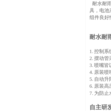
耐水耐雨
具，电池
组件良好
耐水耐
1. 控
2. 摆
3. 喷
4. 原
5. 自动
6. 原
7. 为
自主研