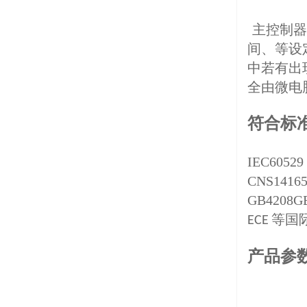
主控制器
间、等设
中若有出
全由微电
符合标
IEC60529
CNS14165(
GB4208GB
等国
ECE
产品参