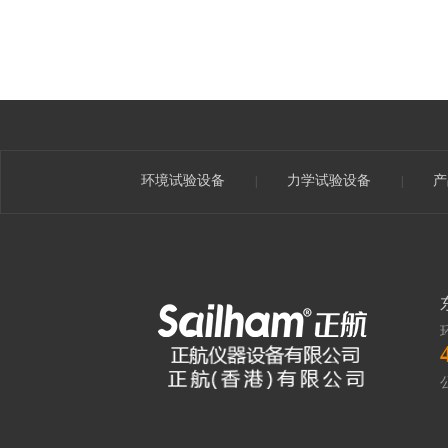
环境试验设备
力学试验设备
产
|
|