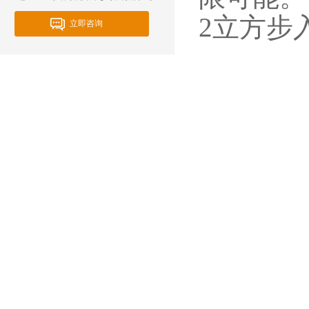
2立方步
立即咨询