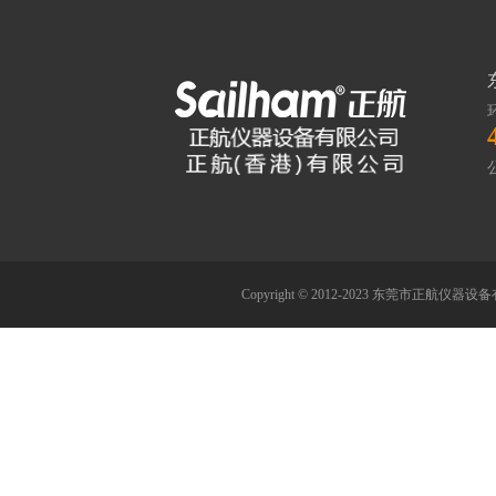
Copyright © 2012-2023 东莞市正航