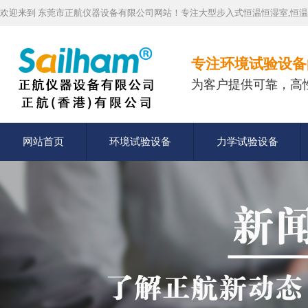
欢迎来到 东莞市正航仪器设备有限公司网站！专注大型步入式恒温恒湿室,恒温
专注环境试验设备
为客户提供可靠，高
网站首页
环境试验设备
力学试验设备