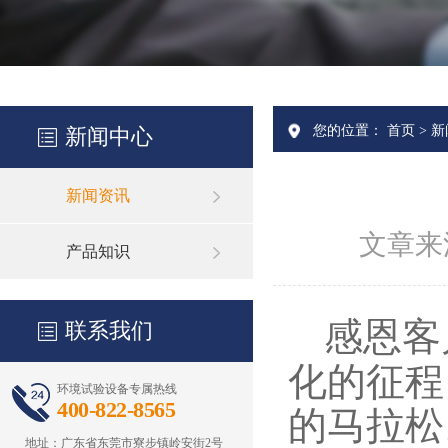
您的位置：
首页
>
新
新闻中心
新闻资讯
文章来
产品知识
感恩客
联系我们
---
化的征程
环境试验设备专属热线
400-822-8565
的马拉松
地址：广东省东莞市寮步镇岭安街2号