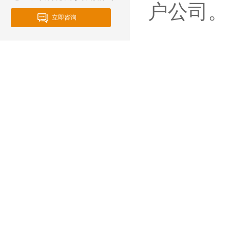
户公司。
立即咨询