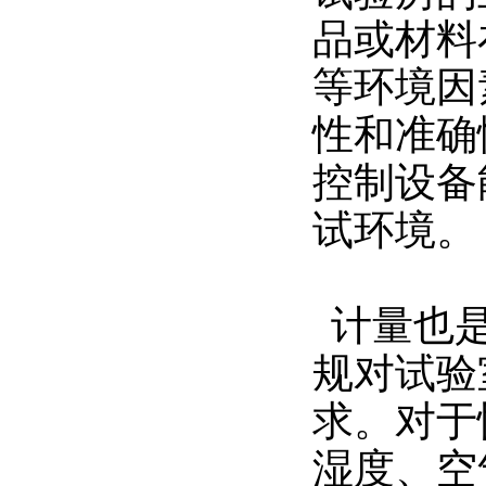
品或材料
等环境因
性和准确
控制设备
试环境。
计量也是
规对试验
求。对于
湿度、空