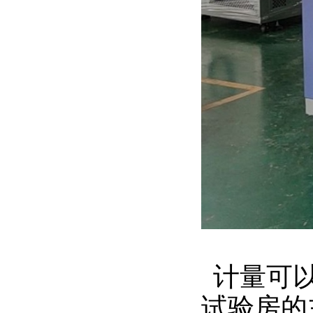
计量可以
试验房的