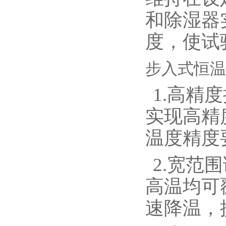
和除湿器
度，使试
步入式恒温
1.高精
实现高精
温度精度
2.宽范
高温均可
速降温，