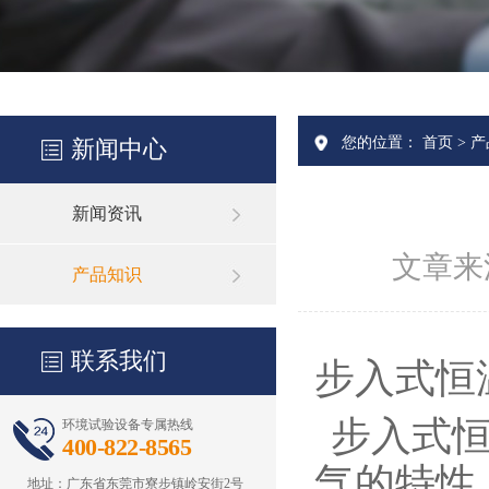
您的位置：
首页
>
产
新闻中心
新闻资讯
文章来
产品知识
联系我们
步入式恒
步入式恒
环境试验设备专属热线
400-822-8565
气的特性
地址：广东省东莞市寮步镇岭安街2号