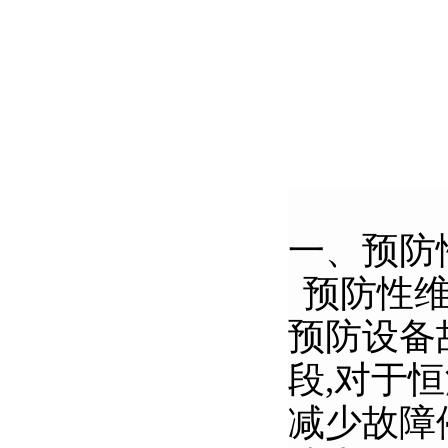
一、预防
预防性维
预防设备
段,对于
减少故障