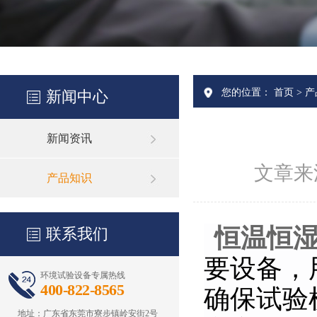
您的位置：
首页
>
产
新闻中心
新闻资讯
文章来
产品知识
恒温恒
联系我们
要设备，
环境试验设备专属热线
400-822-8565
确保试验
地址：广东省东莞市寮步镇岭安街2号