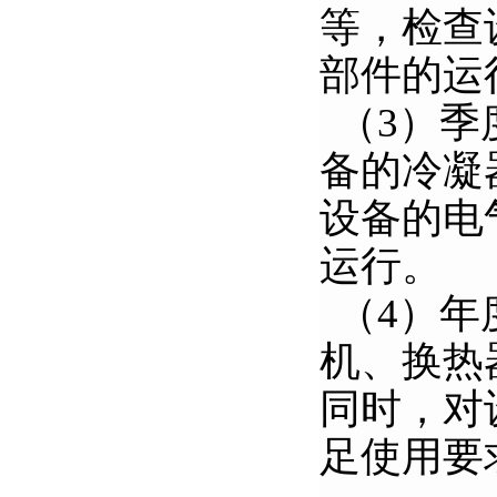
等，检查
部件的运
（3）季
备的冷凝
设备的电
运行。
（4）年
机、换热
同时，对
足使用要