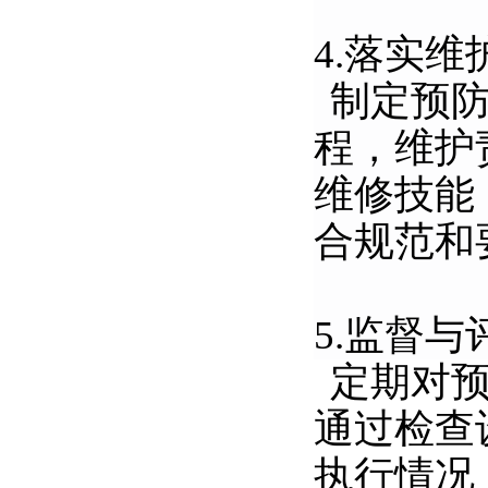
4.落实维
制定预防
程，维护
维修技能
合规范和
5.监督与
定期对预
通过检查
执行情况