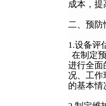
成本，提
二、预防
1.设备评
在制定预
进行全面
况、工作
的基本情
2.制定维