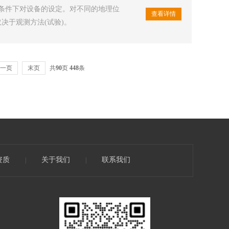
条件下对设备的设定。对不同的地理位
查看详情
取决于观测方法(试验)。
一页
末页
共
90
页
448
条
资质
关于我们
联系我们
|
|