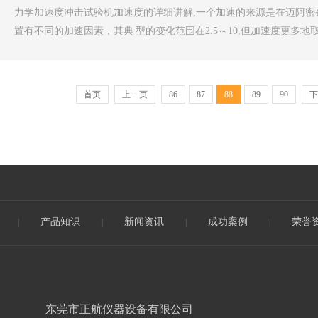
力学加速度冲击试验机加速度的详细讲解,一个加速的来源是在迈阿密
置有不同的加速因素，其典 型的变化范围在2.5～10,但加速度更多地
首页
上一页
86
87
88
89
90
下
产品知识
新闻资讯
成功案例
荣誉
|
|
|
|
东莞市正航仪器设备有限公司