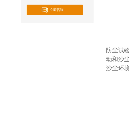
立即咨询
防尘试
动和沙
沙尘环