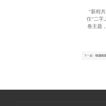
“新程
任”二字
卷主题
下一篇：
恒温恒