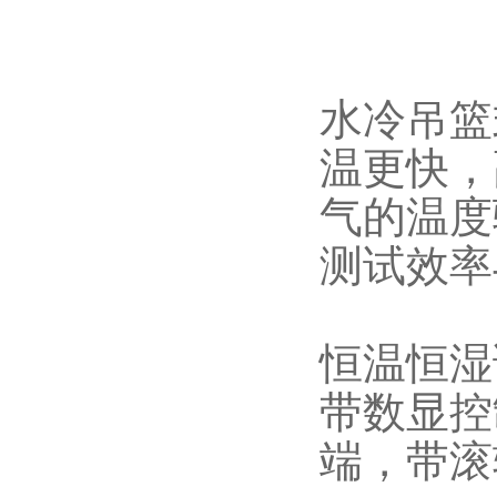
水冷吊篮
温更快，
气的温度
测试效率
恒温恒湿
带数显控
端，带滚