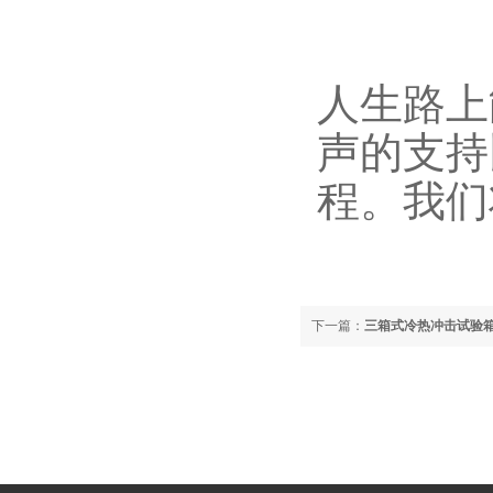
人生路上
声的支持
程。我们
下一篇：
三箱式冷热冲击试验