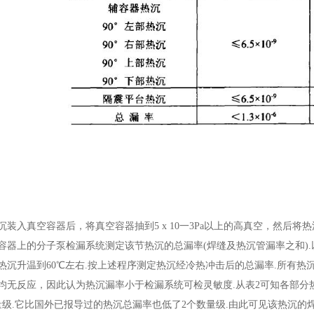
装入真空容器后，将真空容器抽到5 x 10一3Pa以上的高真空，然后将热
容器上的分子泵检漏系统测定该节热沉的总漏率(焊缝及热沉管漏率之和)
热沉升温到60℃左右.按上述程序测定热沉经冷热冲击后的总漏率.所有热
均无反应，因此认为热沉漏率小于检漏系统可检灵敏度.从表2可知各部分
量级.它比国外已报导过的热沉总漏率也低了2个数量级.由此可见该热沉的