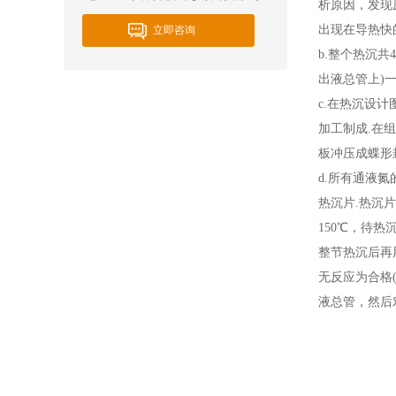
析原因，发现
出现在导热快的
立即咨询
b.整个热沉
出液总管上)一
c.在热沉设
加工制成.在
板冲压成蝶形
d.所有通液氮
热沉片.热沉
150℃，待热
整节热沉后再用
无反应为合格(
液总管，然后