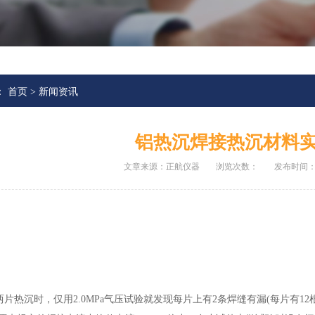
：
首页
>
新闻资讯
铝热沉焊接热沉材料
文章来源：正航仪器
浏览次数：
发布时间：20
两片热沉时，仅用2.0MPa气压试验就发现每片上有2条焊缝有漏(每片有1