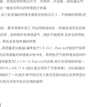
有问题，但现在焊的热沉片大，导热快，升温慢，因此漏孔均
.经这一修改后焊出的焊缝很少有漏.
.这17处有漏的焊缝全都是在铝热沉片上，不锈钢的焊缝(进
Z纯铝，要求用锻件加工.开始用铸造铝锭，经锻造成毛坯后再
证明，这种锻件本身就渗气，因此不能使用.后来全部用铝
，再也未发现有漏的焊缝.
氮罩法检漏.漏率低于5 X 10-1，Pam sls才能用于组焊
泡.然后用液氮对焊缝做冷热冲击，再用热空气将焊缝加热到约
5 x 1 0一12 Pam s/s)为合格.组片在现场组焊成一
0 x 4与.73 X 4进出液总管的丁字形焊缝)，仍以检漏仪
组装焊缝都做到了一次成功.每节热沉吊入真空容器内就位后再焊进出
分热沉冷热冲击后实测的漏率.