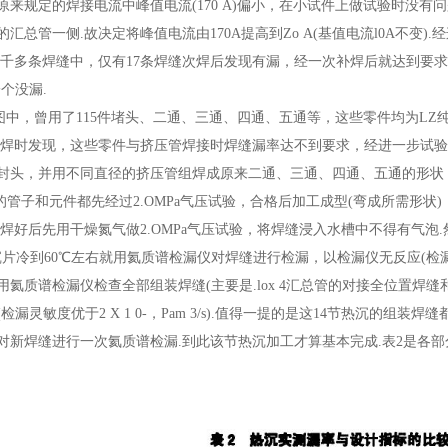
原来规定的焊接电流中峰值电流(170 A)偏小，在小试件上做试验时没
汇总管一侧.故决定将峰值电流由170A提高到Zo A(基值电流l0A不变)
共4千多条焊缝中，仅有17条焊缝次焊后发现有漏，经一次补焊后就达到要求
个没漏.
计图中，曾用了115件堵头、二通、三通、四通、五通等，这些零件均为L
组焊时发现，这些零件与挤压管焊接时焊缝漏率达不到要求，经进一步试验
封头，并用不同直径的挤压管组焊成原来二通、三通、四通、五通的形状
的管子和元件都先经过2.OMPa气压试验，合格后加工成型(弯成所需形状)，再用
片焊好后先用干燥氮气做2.OMPa气压试验，将焊缝浸入水槽中不得有气
沉片冷到60℃左右就用氦质谱检漏仪对焊缝进行检漏，以检漏仪无反应(检漏灵敏度为
氦质谱检漏仪检查全部组装焊缝(主要是.lox 4汇总管的对接全位置焊缝和中1
检漏灵敏度优于2 X 1 0-，Pam 3/s).值得一提的是这14节热沉的
对新焊缝进行一次氦质谱检漏.到此该节热沉加工才算基本完成.表2是各部