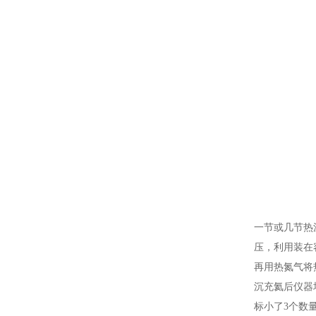
一节或几节热沉
压，利用装在
再用热氮气将
沉充氦后仪器
标小了3个数